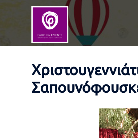
Skip
to
content
Χριστουγεννιάτ
Σαπουνόφουσκ