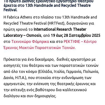
Το πρώτο Διεθνές Ερευνητικό Εργαστήριο Θεάτρου
έρχεται στο 13th Handmade and Recycled Theatre
Festival.
Η Fabrica Athens στο πλαίσιο του 13th Handmade and
Recycled Theatre Festival (HRTFest), διοργανώνει για
πρώτη χρονιά το
International Research Theater
Laboratory – Osmosis
, από
19 έως 28 Σεπτεμβρίου 2025
στο
Τεχνοχώρο Φάμπρικα
και στο
ΡΕΚΤΙΦΙΕ – Κέντρο
Έρευνας Μεικτών Παραστατικών Τεχνών
.
Πρόκειται για ένα δεκαήμερο, διεθνές εργαστήριο με
εισηγητές του θεάτρου και των παραστατικών τεχνών
από όλο τον κόσμο (Ελλάδα, Ιταλία, Γερμανία, Πολωνία,
Δανία, Η.Π.Α.), που στοχεύει στην ενδυνάμωση των
ερμηνευτών, την ενίσχυση της θεατρικής έρευνας και
την επίτευξη ενός βαθύτερου δια-καλλιτεχνικού
διαλόγου και συν-δημιουργίας.