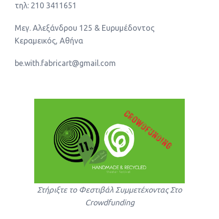
τηλ: 210 3411651
Μεγ. Αλεξάνδρου 125 & Ευρυμέδοντος
Κεραμεικός, Αθήνα
be.with.fabricart@gmail.com
Στήριξτε το Φεστιβάλ Συμμετέχοντας Στο
Crowdfunding